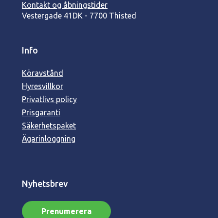
Kontakt og åbningstider
Vestergade 41
DK - 7700 Thisted
Info
Köravstånd
Hyresvillkor
Privatlivs policy
Prisgaranti
Säkerhetspaket
Ägarinloggning
Nyhetsbrev
Prenumerera