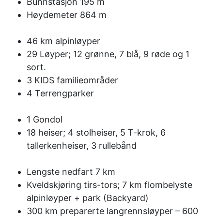
Bunnstasjon 195 m
Høydemeter 864 m
46 km alpinløyper
29 Løyper; 12 grønne, 7 blå, 9 røde og 1
sort.
3 KIDS familieområder
4 Terrengparker
1 Gondol
18 heiser; 4 stolheiser, 5 T-krok, 6
tallerkenheiser, 3 rullebånd
Lengste nedfart 7 km
Kveldskjøring tirs-tors; 7 km flombelyste
alpinløyper + park (Backyard)
300 km preparerte langrennsløyper – 600