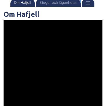
Framsida
Destinationer
Norge
Hafjell
Om Hafjell
Stugor och lägenheter
Om Hafjell