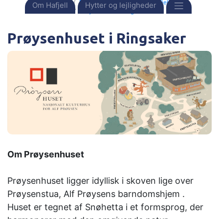
Forside
Destinationer
Norge
Hafjell
Om Hafjell
Hytter og lejligheder
Prøysenhuset i Ringsaker
Prøysenhuset i Ringsaker
Om Prøysenhuset
Prøysenhuset ligger idyllisk i skoven lige over
Prøysenstua, Alf Prøysens barndomshjem .
Huset er tegnet af Snøhetta i et formsprog, der