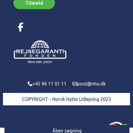
Tilmeld
+45 96 17 01 11
post@nhu.dk
COPYRIGHT - Norsk Hytte Udlejning 2023
Åben søgning