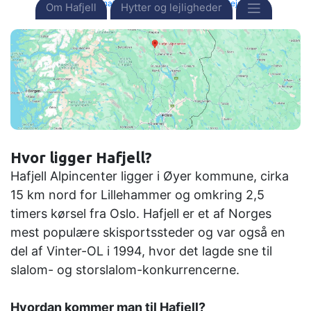
Forside
Destinationer
Norge
Hafjell
Rejsen til.....
Om Hafjell
Hytter og lejligheder
Hvor ligger Hafjell?
Hafjell Alpincenter ligger i Øyer kommune, cirka
15 km nord for Lillehammer og omkring 2,5
timers kørsel fra Oslo. Hafjell er et af Norges
mest populære skisportssteder og var også en
del af Vinter-OL i 1994, hvor det lagde sne til
slalom- og storslalom-konkurrencerne.
Hvordan kommer man til Hafjell?