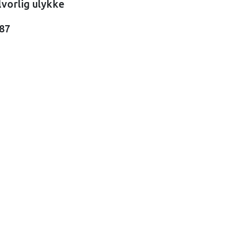
lvorlig ulykke
587