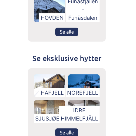
Fünasfjällen
-
HOVDEN
Funäsdalen
Se alle
Se eksklusive hytter
HAFJELL
NOREFJELL
IDRE
SJUSJØEN
HIMMELFJÄLL
Se alle