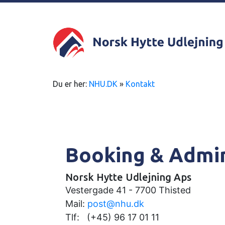
Du er her:
NHU.DK
»
Kontakt
Booking & Admin
Norsk Hytte Udlejning Aps
Vestergade 41 - 7700 Thisted
Mail:
post@nhu.dk
Tlf: (+45) 96 17 01 11