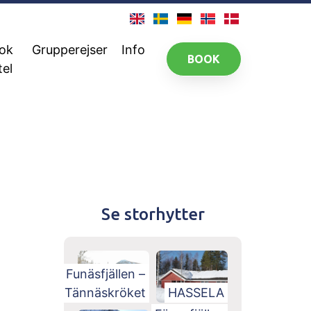
ok
Grupperejser
Info
BOOK
tel
Se storhytter
Funäsfjällen –
Tännäskröket
HASSELA