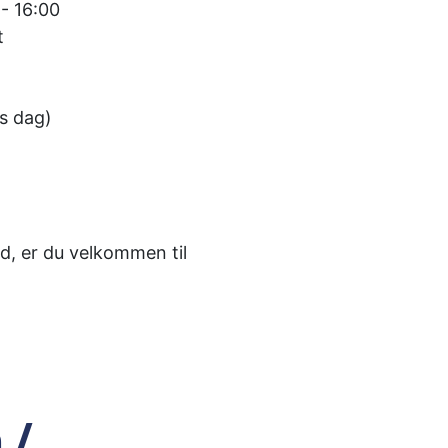
- 16:00
t
:
ts dag)
d, er du velkommen til
 /