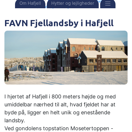
Forside
Destinationer
Norge
Hafjell
Om Hafjell
Hytter og lejligheder
FAVN Fjellandsby + Chalèt + Vista
FAVN Fjellandsby i Hafjell
I hjertet af Hafjell i
800 meters højde og med
umiddelbar nærhed til alt, hvad fjeldet har at
byde på, ligger en helt unik og enestående
landsby.
Ved gondolens topstation Mosetertoppen -