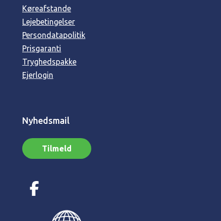
Køreafstande
Lejebetingelser
Persondatapolitik
Prisgaranti
Tryghedspakke
Ejerlogin
Nyhedsmail
Tilmeld