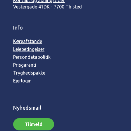
Kontakt og åbningstider
Vestergade 41
DK - 7700 Thisted
Info
Køreafstande
Lejebetingelser
Persondatapolitik
Prisgaranti
Tryghedspakke
Ejerlogin
Nyhedsmail
Tilmeld