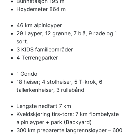
Bunnstasjon 195 m
Høydemeter 864 m
46 km alpinløyper
29 Løyper; 12 grønne, 7 blå, 9 røde og 1
sort.
3 KIDS familieområder
4 Terrengparker
1 Gondol
18 heiser; 4 stolheiser, 5 T-krok, 6
tallerkenheiser, 3 rullebånd
Lengste nedfart 7 km
Kveldskjøring tirs-tors; 7 km flombelyste
alpinløyper + park (Backyard)
300 km preparerte langrennsløyper – 600