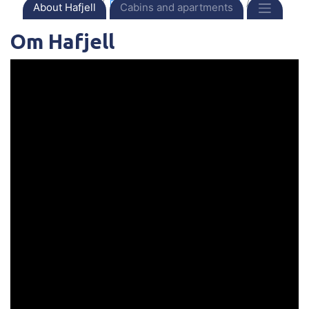
Front page
Destinations
Norway
Hafjell
About Hafjell
Cabins and apartments
Om Hafjell