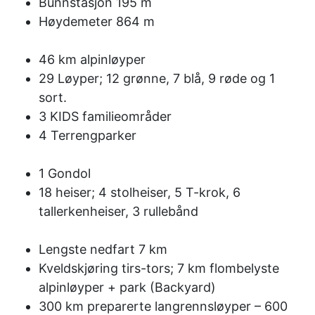
Bunnstasjon 195 m
Høydemeter 864 m
46 km alpinløyper
29 Løyper; 12 grønne, 7 blå, 9 røde og 1
sort.
3 KIDS familieområder
4 Terrengparker
1 Gondol
18 heiser; 4 stolheiser, 5 T-krok, 6
tallerkenheiser, 3 rullebånd
Lengste nedfart 7 km
Kveldskjøring tirs-tors; 7 km flombelyste
alpinløyper + park (Backyard)
300 km preparerte langrennsløyper – 600