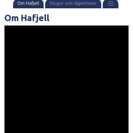
Framsida
Destinationer
Norge
Hafjell
Om Hafjell
Stugor och lägenheter
Om Hafjell