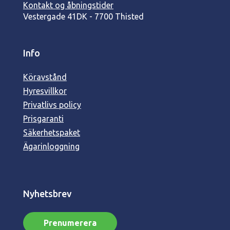
Kontakt og åbningstider
Vestergade 41
DK - 7700 Thisted
Info
Köravstånd
Hyresvillkor
Privatlivs policy
Prisgaranti
Säkerhetspaket
Ägarinloggning
Nyhetsbrev
Prenumerera