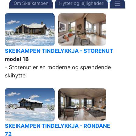
Forside
Destinationer
Norge
Skeikampen
Hytter til salg
Om Skeikampen
Hytter og lejligheder
SKEIKAMPEN TINDELYKKJA - STORENUT
model 18
- Storenut er en moderne og spændende
skihytte
SKEIKAMPEN TINDELYKKJA - RONDANE
72