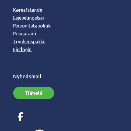
Køreafstande
Lejebetingelser
Persondatapolitik
Prisgaranti
Tryghedspakke
Ejerlogin
Nyhedsmail
Tilmeld