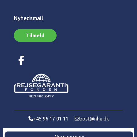
Nyhedsmail
Tilmeld
+45 96 17 01 11
post@nhu.dk
COPYRIGHT - Norsk Hytte Udlejning 2023