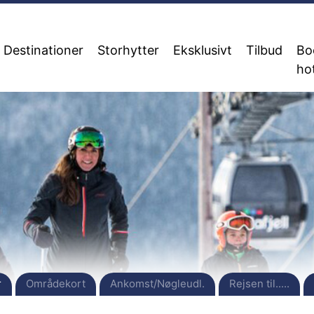
Destinationer
Storhytter
Eksklusivt
Tilbud
Bo
ho
r
Områdekort
Ankomst/Nøgleudl.
Rejsen til.....