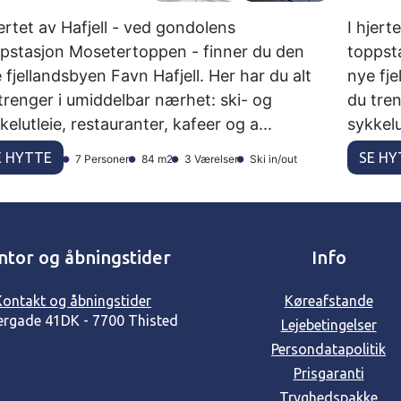
jertet av Hafjell - ved gondolens
I hjert
pstasjon Mosetertoppen - finner du den
toppst
 fjellandsbyen Favn Hafjell. Her har du alt
nye fje
trenger i umiddelbar nærhet: ski- og
du tre
kelutleie, restauranter, kafeer og a...
sykkelu
E HYTTE
SE HY
7 Personer
84 m2
3 Værelser
Ski in/out
ntor og åbningstider
Info
Kontakt og åbningstider
Køreafstande
ergade 41
DK - 7700 Thisted
Lejebetingelser
Persondatapolitik
Prisgaranti
Tryghedspakke