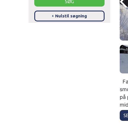
Nulstil søgning
x
Fan
smu
på 
mid
S