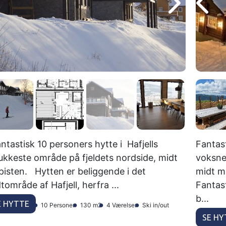
tastisk 10 personers hytte i Hafjells
Fantast
kkeste område på fjeldets nordside, midt
voksne
pisten. Hytten er beliggende i det
midt m
tområde af Hafjell, herfra ...
Fantas
b...
E HYTTE
10 Personer
130 m2
4 Værelser
Ski in/out
SE HY