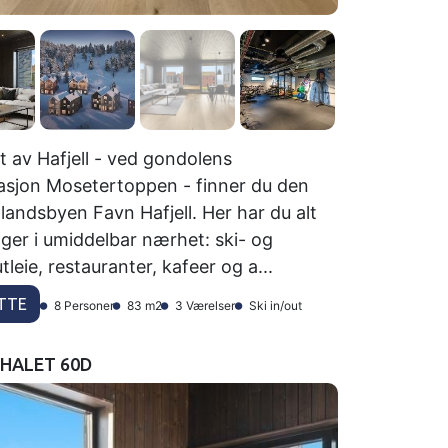
et av Hafjell - ved gondolens
asjon Mosetertoppen - finner du den
llandsbyen Favn Hafjell. Her har du alt
nger i umiddelbar nærhet: ski- og
tleie, restauranter, kafeer og a...
TTE
8 Personer
83 m2
3 Værelser
Ski in/out
CHALET 60D