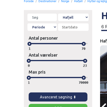
Forside
Destinationer
Norge
Hafjell
Hytter og lejli
H
6 
Antal personer
Haf
1
70
Antal værelser
0
23
Max pris
1
70000
Avanceret søgning ⬍