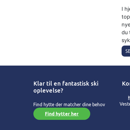
I h
top
nye
du 
syk
S
Klar til en fantastisk ski
Ko
oplevelse?
Vest
Find hytte der matcher dine behov
Find hytter her