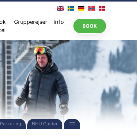
ok
Grupperejser
Info
BOOK
tel
Parkering
NHU Guider