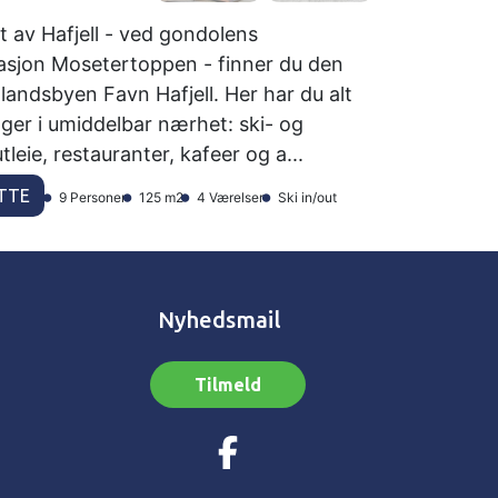
et av Hafjell - ved gondolens
asjon Mosetertoppen - finner du den
llandsbyen Favn Hafjell. Her har du alt
nger i umiddelbar nærhet: ski- og
tleie, restauranter, kafeer og a...
TTE
9 Personer
125 m2
4 Værelser
Ski in/out
Nyhedsmail
Tilmeld