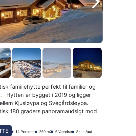
isk familiehytte perfekt til familier og
. Hytten er bygget i 2019 og ligger
ellem Kjusløypa og Svegårdsløypa.
tisk 180 graders panoramaudsigt mod
TTE
14 Personer
260 m2
6 Værelser
Ski in/out