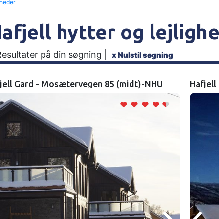
gheder
afjell hytter og lejligh
Resultater på din søgning |
x
Nulstil søgning
jell Gard - Mosætervegen 85 (midt)-NHU
Hafjell