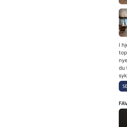
I h
top
nye
du 
syk
S
FA