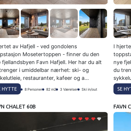
jertet av Hafjell - ved gondolens
I hjert
pstasjon Mosetertoppen - finner du den
toppst
 fjellandsbyen Favn Hafjell. Her har du alt
nye fje
trenger i umiddelbar nærhet: ski- og
du tre
kelutleie, restauranter, kafeer og a...
sykkelu
E HYTTE
SE HY
8 Personer
82 m2
3 Værelser
Ski in/out
VN CHALET 60B
FAVN 