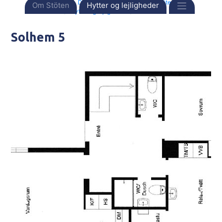
Forside
Destinationer
Sverige
Stöten
Om Stöten
Hytter og lejligheder
Hytter og lejligheder
Solhem 5
Solhem 5