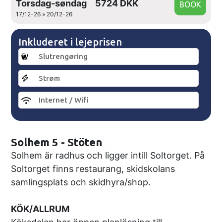
Torsdag-søndag
5724 DKK
17/12-26 » 20/12-26
Inkluderet i lejeprisen
Slutrengøring
Strøm
Internet / Wifi
Solhem 5 - Stöten
Solhem är radhus och ligger intill Soltorget. På
Soltorget finns restaurang, skidskolans
samlingsplats och skidhyra/shop.
KÖK/ALLRUM