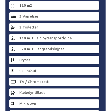
120 m2
3 Værelser
2 Toiletter
110 m. til alpin/transportløjpe
570 m. til langrendsløjper
Fryser
Ski in/out
TV / Chromecast
Kæledyr tilladt
Mikroovn