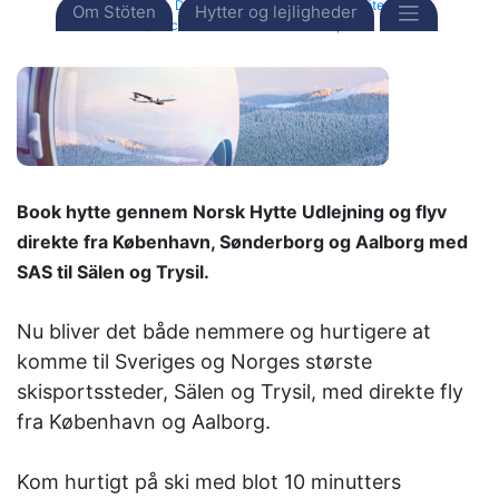
Forside
Destinationer
Sverige
Stöten
Om Stöten
Hytter og lejligheder
Scandinavian Mountains Airport
Book hytte gennem Norsk Hytte Udlejning og flyv
direkte
fra København, Sønderborg og Aalborg med
SAS til Sälen og Trysil.
Nu bliver det både nemmere og hurtigere at
komme til Sveriges og Norges største
skisportssteder, Sälen og Trysil, med direkte fly
fra København og Aalborg.
Kom hurtigt på ski med blot 10 minutters