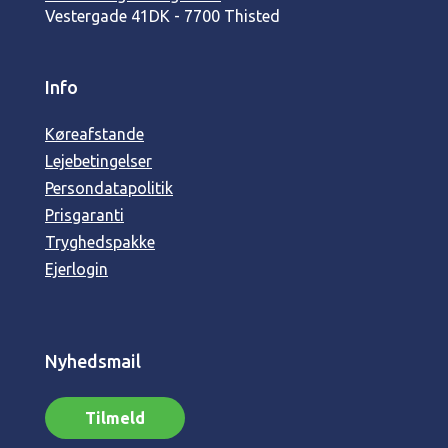
Vestergade 41
DK - 7700 Thisted
Info
Køreafstande
Lejebetingelser
Persondatapolitik
Prisgaranti
Tryghedspakke
Ejerlogin
Nyhedsmail
Tilmeld