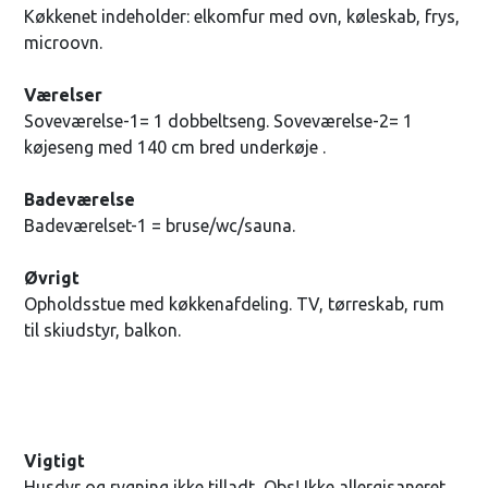
Køkkenet indeholder: elkomfur med ovn, køleskab, frys,
microovn.
Værelser
Soveværelse-1= 1 dobbeltseng. Soveværelse-2= 1
køjeseng med 140 cm bred underkøje .
Badeværelse
Badeværelset-1 = bruse/wc/sauna.
Øvrigt
Opholdsstue med køkkenafdeling. TV, tørreskab, rum
til skiudstyr, balkon.
Vigtigt
Husdyr og rygning ikke tilladt, Obs! Ikke allergisaneret.