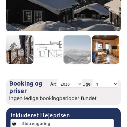
Booking og
År:
Uge:
priser
Ingen ledige bookingperioder fundet
Inkluderet i lejeprisen
Slutrengøring