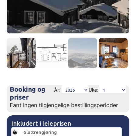
Booking og
År:
Uke:
priser
Fant ingen tilgjengelige bestillingsperioder
Inkludert i leieprisen
Sluttrengjøring