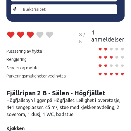
Elektrisitet
1
3 /
anmeldelser
5
Plassering av hytta
Rengjøring
Senger og møbler
Parkeringsmuligheter ved hytta
Fjällripan 2 B - Sälen - Högfjället
Högfjällsbyn ligger på Högfjället. Leilighet i overetasje,
4+1 sengeplasser, 45 m², stue med kjøkkenavdeling, 2
soverom, 1 dusj, 1 WC, badstue.
Kjøkken