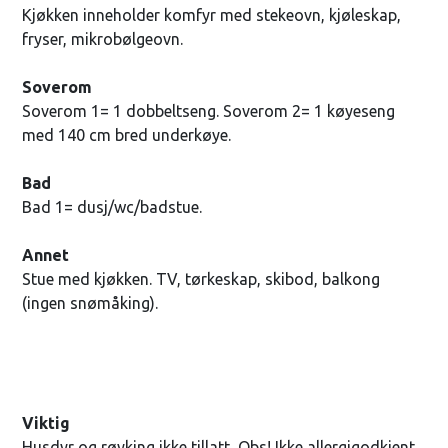
Kjøkken inneholder komfyr med stekeovn, kjøleskap,
fryser, mikrobølgeovn.
Soverom
Soverom 1= 1 dobbeltseng. Soverom 2= 1 køyeseng
med 140 cm bred underkøye.
Bad
Bad 1= dusj/wc/badstue.
Annet
Stue med kjøkken. TV, tørkeskap, skibod, balkong
(ingen snømåking).
Viktig
Husdyr og røyking ikke tillatt, Obs! Ikke allergigodkjent.