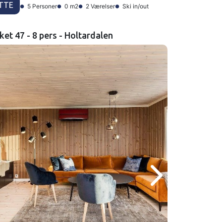
TTE
5 Personer
0 m2
2 Værelser
Ski in/out
ket 47 - 8 pers - Holtardalen