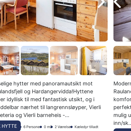
elige hytter med panoramautsikt mot
Moderne
landsfjell og Hardangervidda!Hyttene
Raulan
ger idyllisk til med fantastisk utsikt, og i
komfor
ddelbar nærhet til langrennsløyper, Vierli
perfek
eteria og Vierli barneheis -...
mulig u
inn/sk..
E HYTTE
6 Personer
0 m2
2 Værelser
Kæledyr tilladt