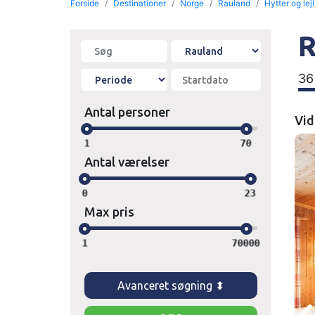
Forside
Destinationer
Norge
Rauland
Hytter og lej
R
36
Antal personer
Vid
1
70
Antal værelser
0
23
Max pris
1
70000
Avanceret søgning ⬍