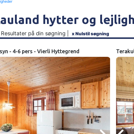
ligheder
auland hytter og lejlig
 Resultater på din søgning |
x
Nulstil søgning
syn - 4-6 pers - Vierli Hyttegrend
Terakul