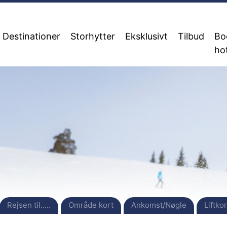
Destinationer
Storhytter
Eksklusivt
Tilbud
Bo
ho
Rejsen til.....
Område kort
Ankomst/Nøgle
Liftkor