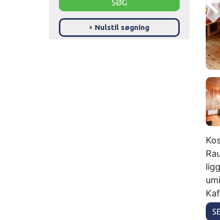
Nulstil søgning
x
Kos
Rau
lig
umi
Kaf
S