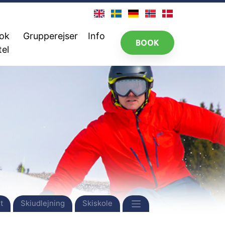
ok
Grupperejser
Info
BOOK
tel
t
Skiudlejning
Skiskole