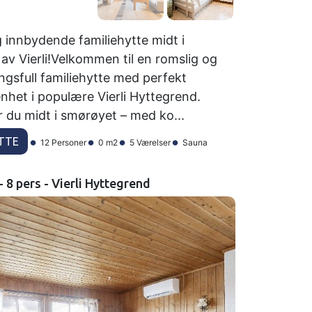
g innbydende familiehytte midt i
 av Vierli!Velkommen til en romslig og
ngsfull familiehytte med perfekt
nhet i populære Vierli Hyttegrend.
r du midt i smørøyet – med ko...
TTE
12 Personer
0 m2
5 Værelser
Sauna
- 8 pers - Vierli Hyttegrend