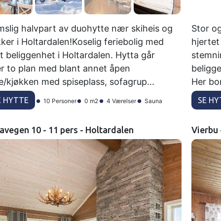
slig halvpart av duohytte nær skiheis og
Stor o
ker i Holtardalen!Koselig feriebolig med
hjertet
tt beliggenhet i Holtardalen. Hytta går
stemni
r to plan med blant annet åpen
beligge
e/kjøkken med spiseplass, sofagrup...
Her bo
E HYTTE
SE HY
10 Personer
0 m2
4 Værelser
Sauna
avegen 10 - 11 pers - Holtardalen
Vierbu 