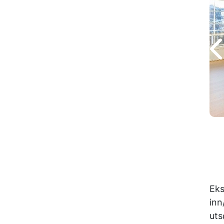
Eks
inn
uts