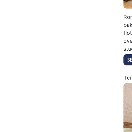
Rom
bak
flo
ove
stu
S
Ter