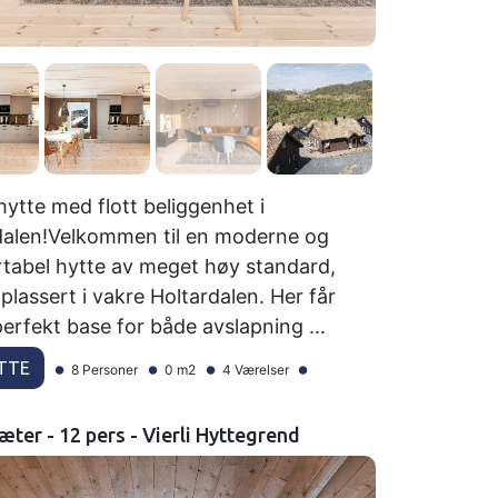
hytte med flott beliggenhet i
dalen!Velkommen til en moderne og
tabel hytte av meget høy standard,
k plassert i vakre Holtardalen. Her får
erfekt base for både avslapning ...
TTE
8 Personer
0 m2
4 Værelser
Sæter - 12 pers - Vierli Hyttegrend