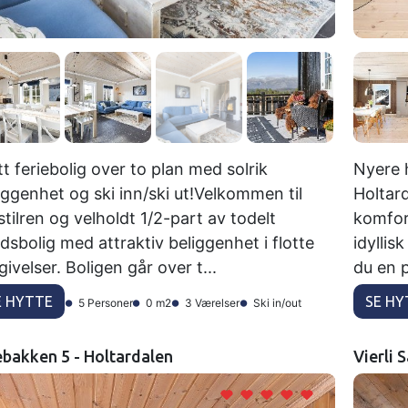
tt feriebolig over to plan med solrik
Nyere 
iggenhet og ski inn/ski ut!Velkommen til
Holtar
stilren og velholdt 1/2-part av todelt
komfor
tidsbolig med attraktiv beliggenhet i flotte
idyllis
ivelser. Boligen går over t...
du en p
E HYTTE
SE HY
5 Personer
0 m2
3 Værelser
Ski in/out
bakken 5 - Holtardalen
Vierli 