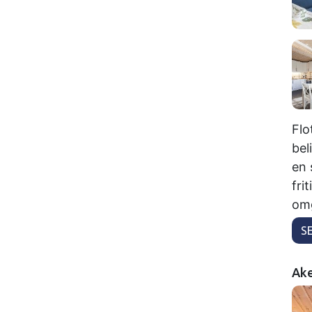
Flo
bel
en 
fri
omg
S
Ake