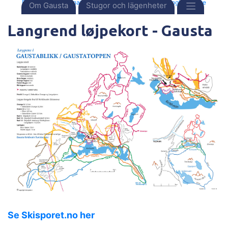
Framsida
Destinationer
Norge
Gausta
Langlauf Karte
Om Gausta
Stugor och lägenheter
Langrend løjpekort - Gausta
Se Skisporet.no her