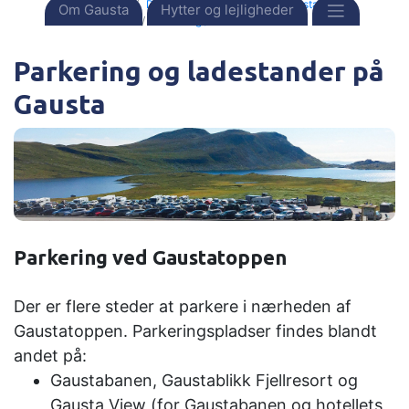
Forside
Destinationer
Norge
Gausta
Om Gausta
Hytter og lejligheder
Parkering / Ladestander
Parkering og ladestander på
Gausta
Parkering ved Gaustatoppen
Der er flere steder at parkere i nærheden af ​​
Gaustatoppen. Parkeringspladser findes blandt
andet på:
Gaustabanen, Gaustablikk Fjellresort og
Gausta View (for Gaustabanen og hotellets