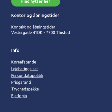
Find hytter her
Kontor og åbningstider
Kontakt og åbningstider
Vestergade 41
DK - 7700 Thisted
Info
Køreafstande
Lejebetingelser
Persondatapolitik
Prisgaranti
Tryghedspakke
Ejerlogin