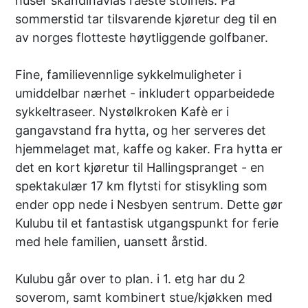
huser skandinavias råeste stolheis. På
sommerstid tar tilsvarende kjøretur deg til en
av norges flotteste høytliggende golfbaner.
Fine, familievennlige sykkelmuligheter i
umiddelbar nærhet - inkludert opparbeidede
sykkeltraseer. Nystølkroken Kafè er i
gangavstand fra hytta, og her serveres det
hjemmelaget mat, kaffe og kaker. Fra hytta er
det en kort kjøretur til Hallingspranget - en
spektakulær 17 km flytsti for stisykling som
ender opp nede i Nesbyen sentrum. Dette gør
Kulubu til et fantastisk utgangspunkt for ferie
med hele familien, uansett årstid.
Kulubu går over to plan. i 1. etg har du 2
soverom, samt kombinert stue/kjøkken med