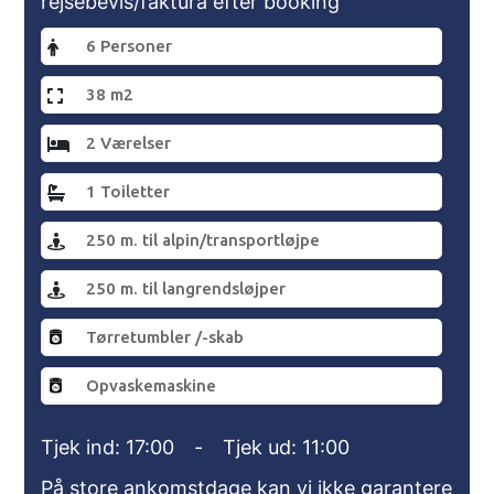
rejsebevis/faktura efter booking
6 Personer
38 m2
2 Værelser
1 Toiletter
250 m. til alpin/transportløjpe
250 m. til langrendsløjper
Tørretumbler /-skab
Opvaskemaskine
Tjek ind: 17:00
-
Tjek ud: 11:00
På store ankomstdage kan vi ikke garantere