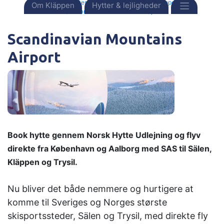
Forside
Destinationer
Sverige
Kläppen
Om Kläppen
Hytter & lejligheder
Scandinavian Mountains Airport
Scandinavian Mountains
Airport
Book hytte gennem Norsk Hytte Udlejning og flyv
direkte
fra København og Aalborg med SAS til Sälen,
Kläppen og Trysil.
Nu bliver det både nemmere og hurtigere at
komme til Sveriges og Norges største
skisportssteder, Sälen og Trysil, med direkte fly