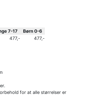
nge 7-17
Børn 0-6
477,-
477,-
om
er.
forbehold for at alle størrelser er