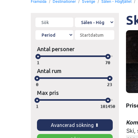
Framsida
Destinationer
Sverige
Sälen - Högfjället
Sk
Antal personer
1
70
Antal rum
0
23
Max pris
Pris
1
101450
Komp
Avancerad sökning ⬍
Ski,