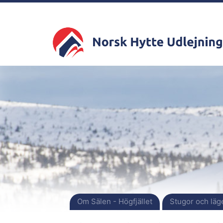
Om Sälen - Högfjället
Stugor och läg