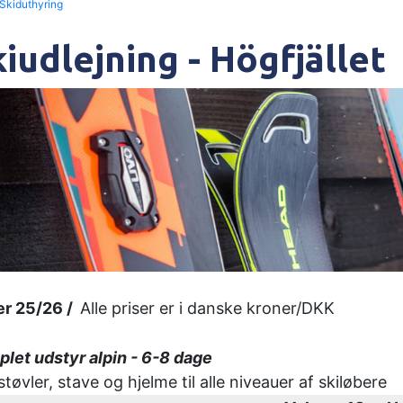
Skiduthyring
iudlejning - Högfjället
er 25/26 /
Alle priser er i danske kroner/DKK
let udstyr alpin - 6-8 dage
 støvler, stave og hjelme til alle niveauer af skiløbere