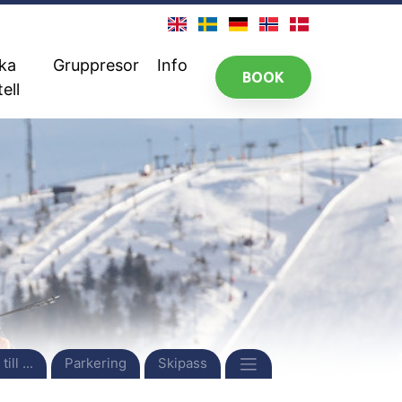
ka
Gruppresor
Info
BOOK
ell
ill ...
Parkering
Skipass