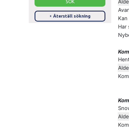
Alde
Avan
Återställ sökning
x
Kan 
Har s
Nyb
Komp
Hent
Alde
Komp
Komp
Snow
Alde
Kom