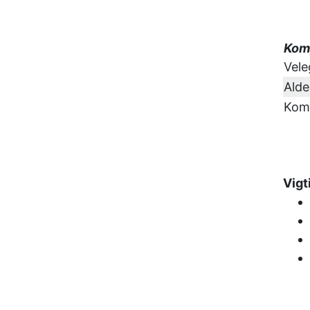
Komp
Vele
Alde
Komp
Vigt