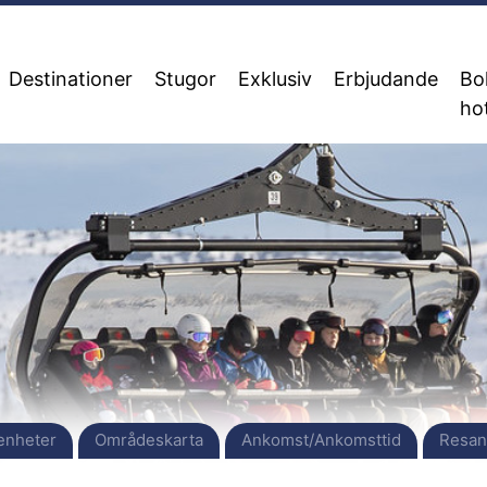
Destinationer
Stugor
Exklusiv
Erbjudande
Bo
hot
enheter
Områdeskarta
Ankomst/Ankomsttid
Resan t