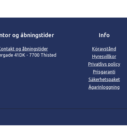
ntor og åbningstider
Info
Kontakt og åbningstider
Köravstånd
ergade 41
DK - 7700 Thisted
Hyresvillkor
Privatlivs policy
Prisgaranti
Säkerhetspaket
Ägarinloggning