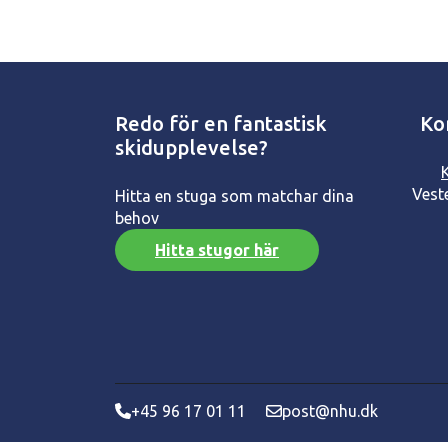
Redo för en fantastisk
Ko
skidupplevelse?
Vest
Hitta en stuga som matchar dina
behov
Hitta stugor här
+45 96 17 01 11
post@nhu.dk