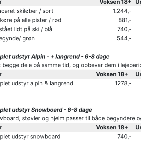
r
Voksen 18+
U
ceret skiløber / sort
1.244,-
køre på alle pister / rød
881,-
tået lidt på ski / blå
740,-
egynde/ grøn
544,-
let udstyr Alpin - + langrend - 6-8 dage
 begge dele på samme tid, og opbevar dem i lejeperi
r
Voksen 18+
U
let udstyr alpin & langrend
1278,-
let udstyr Snowboard - 6-8 dage
board, støvler og hjelm passer til både begyndere o
r
Voksen 18+
U
plet udstyr snowboard
740,-