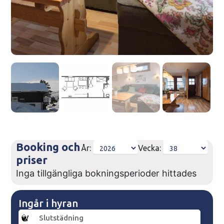
Booking och
År:
Vecka:
priser
Inga tillgängliga bokningsperioder hittades
Ingår i hyran
Slutstädning