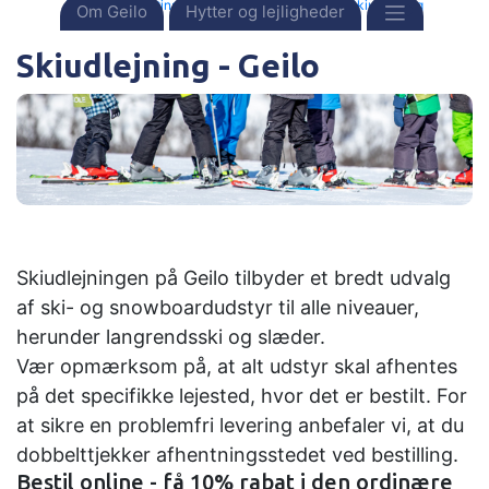
Forside
Destinationer
Norge
Geilo
Skiudlejning
Om Geilo
Hytter og lejligheder
Skiudlejning - Geilo
Skiudlejningen på Geilo tilbyder et bredt udvalg
af ski- og snowboardudstyr til alle niveauer,
herunder langrendsski og slæder.
Vær opmærksom på, at alt udstyr skal afhentes
på det specifikke lejested, hvor det er bestilt. For
at sikre en problemfri levering anbefaler vi, at du
dobbelttjekker afhentningsstedet ved bestilling.
Bestil online - få 10% rabat i den ordinære