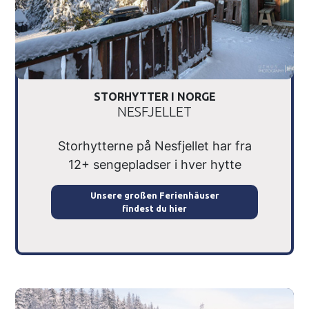
STORHYTTER I NORGE
NESFJELLET
Storhytterne på Nesfjellet har fra
12+ sengepladser i hver hytte
Unsere großen Ferienhäuser
findest du hier