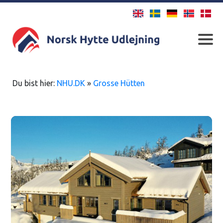
Du bist hier:
NHU.DK
»
Grosse Hütten