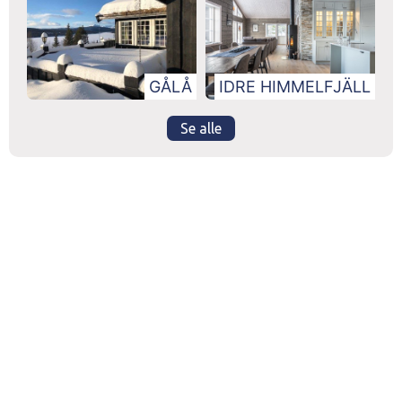
GÅLÅ
IDRE HIMMELFJÄLL
Se alle