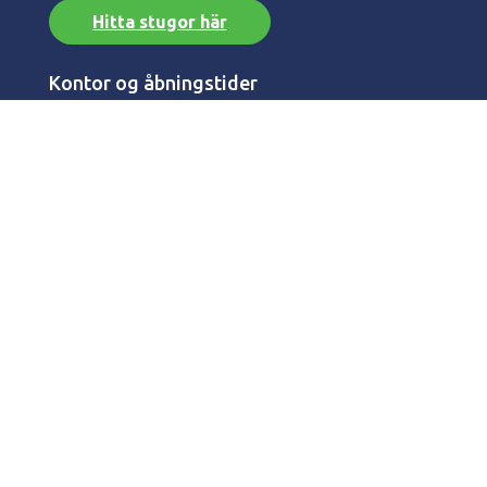
Hitta stugor här
Kontor og åbningstider
Kontakt og åbningstider
Vestergade 41
DK - 7700 Thisted
Info
Köravstånd
Hyresvillkor
Privatlivs policy
Prisgaranti
Säkerhetspaket
Ägarinloggning