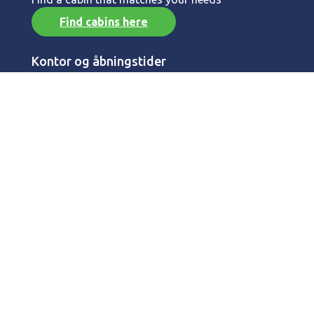
Find cabins here
Kontor og åbningstider
Kontakt og åbningstider
Vestergade 41
DK - 7700 Thisted
Info
Driving distances
Renting conditions
Privacy policy
Price guarantee
Security package
Owner login