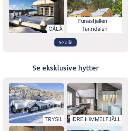
Funäsfjällen -
GÅLÅ
Tänndalen
Se alle
Se eksklusive hytter
TRYSIL
IDRE HIMMELFJÄLL