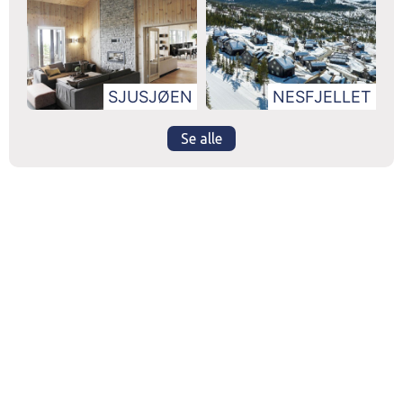
SJUSJØEN
NESFJELLET
Se alle