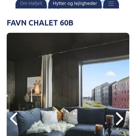
Forside
Destinationer
Norge
Hafjell
Om Hafjell
Hytter og lejligheder
Hytter og lejligheder
FAVN CHALET 60B
FAVN CHALET 60B