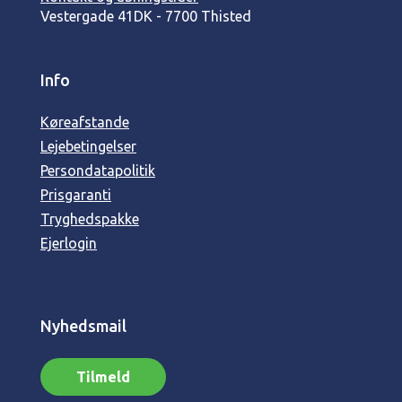
Vestergade 41
DK - 7700 Thisted
Info
Køreafstande
Lejebetingelser
Persondatapolitik
Prisgaranti
Tryghedspakke
Ejerlogin
Nyhedsmail
Tilmeld