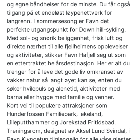
og egne båndheiser for de minste. Du får også
tilgang på et endeløst løypenettverk for
langrenn. I sommersesong er Favn det
perfekte utgangspunkt for Down hill-sykling.
Med sol- og snørik beliggenhet, frisk luft og
direkte nærhet til alle fjellheimens opplevelser
og aktiviteter, stikker Favn Hafjell seg ut som
en ettertraktet helårsdestinasjon. Her er alt du
trenger for å leve det gode liv omkranset av
vakker natur så langt øyet kan se, enten du
søker hvilepuls og alenetid, aktiviteter med
barna eller hygge med familie og venner.
Kort vei til populære attraksjoner som
Hunderfossen Familiepark, lekeland,
Lilleputthammer og Jorekstad Fritidsbad.
Treningsrom, designet av Aksel Lund Svindal, i
Favn Klyngetun tilgjengelig for alle våre gjester