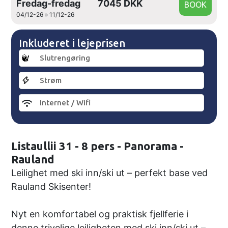
Fredag-fredag
7045 DKK
04/12-26 » 11/12-26
Inkluderet i lejeprisen
Slutrengøring
Strøm
Internet / Wifi
Listaullii 31 - 8 pers - Panorama -
Rauland
Leilighet med ski inn/ski ut – perfekt base ved
Rauland Skisenter!
Nyt en komfortabel og praktisk fjellferie i
denne trivelige leiligheten med ski inn/ski ut –