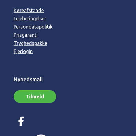
Køreafstande
Lejebetingelser
Persondatapolitik
Prisgaranti
Tryghedspakke
Ejerlogin
Nyhedsmail
Tilmeld