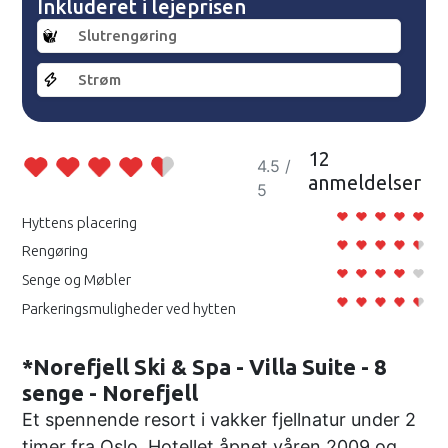
Inkluderet i lejeprisen
Slutrengøring
Strøm
12
4.5 /
anmeldelser
5
Hyttens placering
Rengøring
Senge og Møbler
Parkeringsmuligheder ved hytten
*Norefjell Ski & Spa - Villa Suite - 8
senge - Norefjell
Et spennende resort i vakker fjellnatur under 2
timer fra Oslo. Hotellet åpnet våren 2009 og