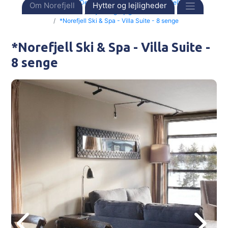
Forside
Destinationer
Norge
Norefjell
Om Norefjell
Hytter og lejligheder
Hytter og lejligheder
*Norefjell Ski & Spa - Villa Suite - 8 senge
*Norefjell Ski & Spa - Villa Suite -
8 senge