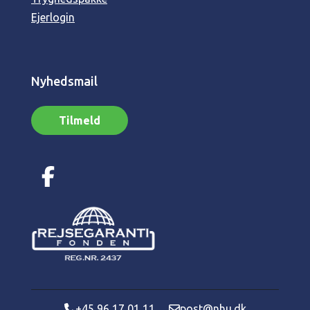
Ejerlogin
Nyhedsmail
Tilmeld
+45 96 17 01 11
post@nhu.dk