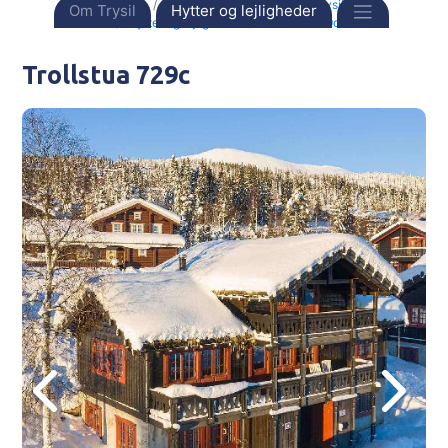
Forside
Destinationer
Norge
Trysil
Om Trysil
Hytter og lejligheder
Hytter og lejligheder
Trollstua 729c
Trollstua 729c